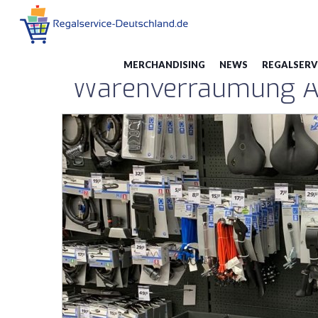
Warenverräumung
Du bist hier:
Merchandising
MERCHANDISING
NEWS
REGALSERV
Warenverräumung Aus