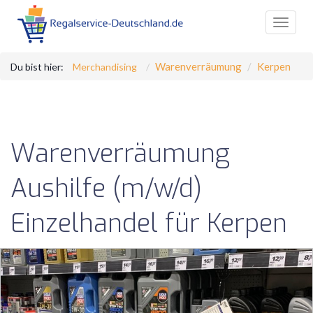
Toggle
navigat
Warenverräumung
Kerpen
Du bist hier:
Merchandising
Warenverräumung
Aushilfe (m/w/d)
Einzelhandel für Kerpen