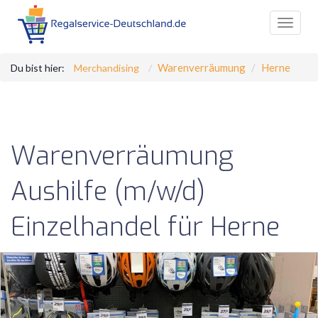
Toggle
navigat
Warenverräumung
Herne
Du bist hier:
Merchandising
Warenverräumung
Aushilfe (m/w/d)
Einzelhandel für Herne